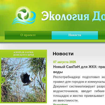
О проекте
Новости
Новости
ФЛОРА И ФАУНА
ДОНСКОГО КРАЯ
07 августа 2026
Новый СанПиН для ЖКХ: прав
воды
Роспотребнадзор подготовил 
правил для городов и коммуналь
Документ систематизирует раз
водоисточников, вводит гибк
площадок и жестко привязывает 
их вместимости.
Подробнее